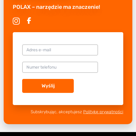
POLAX – narzędzie ma znaczenie!
Wyślij
Subskrybując, akceptujesz
Politykę prywatności