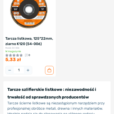
Tarcza listkowa, 125*22mm,
ziarno K120 (54-006)
Model: 54-006
W magazynie
0
5,33 zł
Tarcze szlifierskie
listkowe
: niezawodność i
trwałość od sprawdzonych producentów
Tarcze ścierne listkowe są niezastąpionym narzędziem przy
profesjonalnej obróbce metali, drewna i innych materiałów.
Idealnie nadają się do stosowania na różnego rodzaju