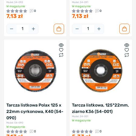
Model: 54-092
Model: 54-091
W magazynie
W magazynie
0
0
7,13 zł
7,13 zł
Tarcza listkowa Polax 125 х
Tarcza listkowa, 125*22mm,
22mm cyrkonowa, K40 (54-
ziarno K36 (54-001)
Model: 54-001
090)
W magazynie
Model: 54-090
W magazynie
0
0