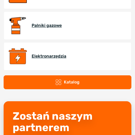
Palniki gazowe
Elektronarzędzia
Katalog
Zostań naszym
partnerem