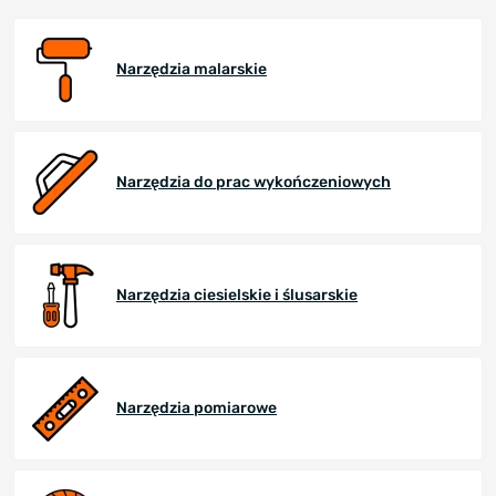
Narzędzia malarskie
Narzędzia do prac wykończeniowych
Narzędzia ciesielskie i ślusarskie
Narzędzia pomiarowe