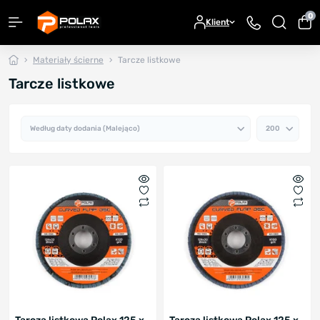
0
Klient
Materiały ścierne
Tarcze listkowe
Tarcze listkowe