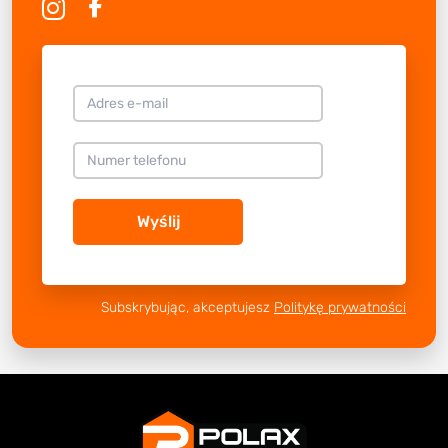
Wyślij
Subskrybując, akceptujesz
Politykę prywatności