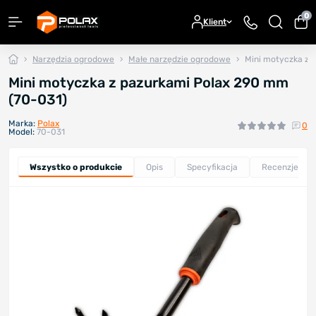
0
Klient
Narzędzia ogrodowe
Małe narzędzie ogrodowe
Mini motyczka z 
Mini motyczka z pazurkami Polax 290 mm
(70-031)
Marka:
Polax
0
Model:
70-031
Wszystko o produkcie
Opis
Specyfikacja
Recenzje
0