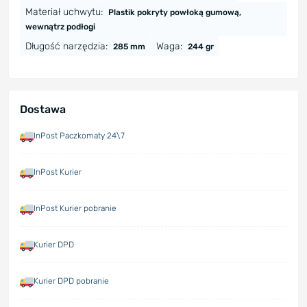
Materiał uchwytu:
Plastik pokryty powłoką gumową,
wewnątrz podłogi
Długość narzędzia:
Waga:
285 mm
244 gr
Dostawa
InPost Paczkomaty 24\7
InPost Kurier
InPost Kurier pobranie
Kurier DPD
Kurier DPD pobranie