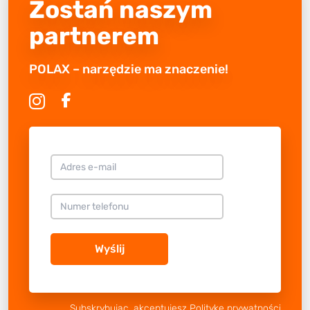
Zostań naszym
partnerem
POLAX – narzędzie ma znaczenie!
Wyślij
Subskrybując, akceptujesz
Politykę prywatności