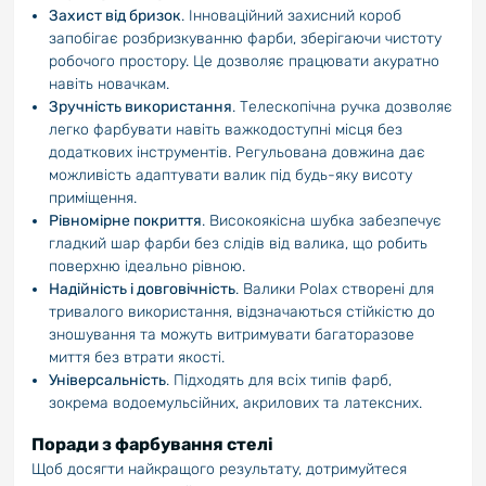
Захист від бризок
. Інноваційний захисний короб
запобігає розбризкуванню фарби, зберігаючи чистоту
робочого простору. Це дозволяє працювати акуратно
навіть новачкам.
Зручність використання
. Телескопічна ручка дозволяє
легко фарбувати навіть важкодоступні місця без
додаткових інструментів. Регульована довжина дає
можливість адаптувати валик під будь-яку висоту
приміщення.
Рівномірне покриття
. Високоякісна шубка забезпечує
гладкий шар фарби без слідів від валика, що робить
поверхню ідеально рівною.
Надійність і довговічність
. Валики Polax створені для
тривалого використання, відзначаються стійкістю до
зношування та можуть витримувати багаторазове
миття без втрати якості.
Універсальність
. Підходять для всіх типів фарб,
зокрема водоемульсійних, акрилових та латексних.
Поради з фарбування стелі
Щоб досягти найкращого результату, дотримуйтеся