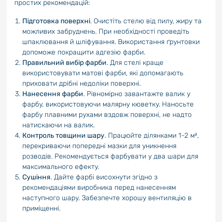
простих рекомендацій:
Підготовка поверхні
. Очистіть стелю від пилу, жиру та
можливих забруднень. При необхідності проведіть
шпаклювання й шліфування. Використання ґрунтовки
допоможе покращити адгезію фарби.
Правильний вибір фарби
. Для стелі краще
використовувати матові фарби, які допомагають
приховати дрібні недоліки поверхні.
Нанесення фарби
. Рівномірно завантажте валик у
фарбу, використовуючи малярну кюветку. Наносьте
фарбу плавними рухами вздовж поверхні, не надто
натискаючи на валик.
Контроль товщини шару
. Працюйте ділянками 1-2 м²,
перекриваючи попередні мазки для уникнення
розводів. Рекомендується фарбувати у два шари для
максимального ефекту.
Сушіння
. Дайте фарбі висохнути згідно з
рекомендаціями виробника перед нанесенням
наступного шару. Забезпечте хорошу вентиляцію в
приміщенні.