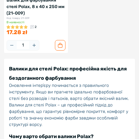
Валик для фарбування
стелі Polax, 8 х 40 х 250 мм
(21-009)
Код товару: 21-009
В наявності
2
17.28 zł
Валики для стелі Polax: професійна якість для
бездоганного фарбування
Оновлення інтер’єру починається з правильного
інструменту. Якщо ви прагнете ідеально пофарбованої
стелі без розводів і патьоків, варто обрати якісний валик.
Валики для стелі Polax – це професійний підхід до
фарбування, що гарантує рівномірне покриття, комфорт у
роботі та значну економію фарби завдяки особливій
структурі ворсу.
Чому варто обрати валики Polax?