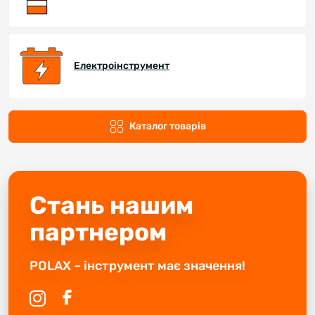
Електроінструмент
Каталог товарів
Стань нашим
партнером
POLAX – інструмент має значення!