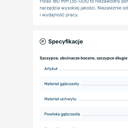
Polax 180 mm (35-005) to niezawodny pomo
narzędzia wysokiej jakości. Niezależnie o
i wydajność pracy.
Specyfikacje
Szczypce, obcinacze boczne, szczypce długie
Artykuł
Materiał gąbczasty
Materiał uchwytu
Powłoka gąbczasta