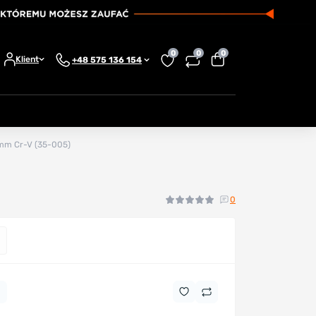
0
0
0
Klient
+48 575 136 154
mm Cr-V (35-005)
0