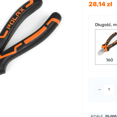
28,14 zł
Długość, 
160
Artykuł:
35-005