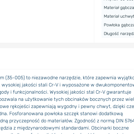
Materiał gąbcza
Materiał uchwyt
Powłoka gąbcza
Długość narzęd
m (35-005) to niezawodne narzędzie, które zapewnia wyjąt
 wysokiej jakości stali Cr-V i wyposażone w dwukomponent
dy i funkcjonalności. Wysokiej jakości stal Cr-V gwarantuje
 pozwala na użytkowanie tych obcinaków bocznych przez wie
owe rękojeści zapewniają wygodny i pewny chwyt, dzięki c
godna. Fosforanowana powłoka szczęk stanowi dodatkową
odną przyczepność do materiałów. Zgodność z normą DIN 576
zędzia z międzynarodowymi standardami. Obcinarki boczne