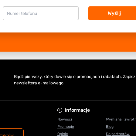
Wyślij
Bądź pierwszy, który dowie się o promocjach i rabatach. Zapisz
newslettera e-mailowego
Informacje
Nowości
Wymiana i zwrot
Promocje
Blog
Opinie
Do partnerów
ntaktów