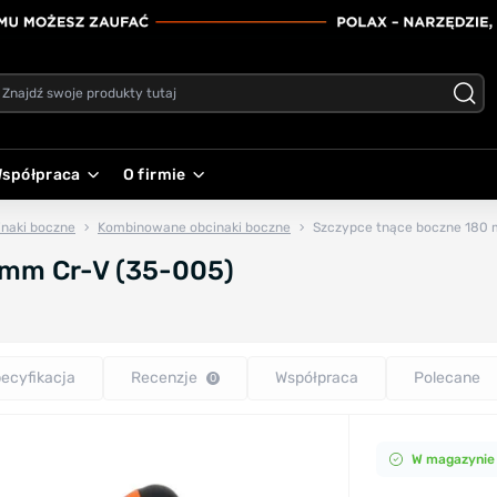
spółpraca
O firmie
inaki boczne
Kombinowane obcinaki boczne
Szczypce tnące boczne 180 
 mm Cr-V (35-005)
ecyfikacja
Recenzje
Współpraca
Polecane
0
W magazynie