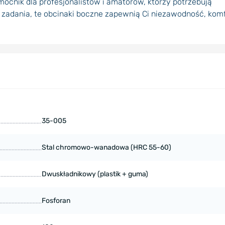
cnik dla profesjonalistów i amatorów, którzy potrzebują
d zadania, te obcinaki boczne zapewnią Ci niezawodność, kom
35-005
Stal chromowo-wanadowa (HRC 55-60)
Dwuskładnikowy (plastik + guma)
Fosforan