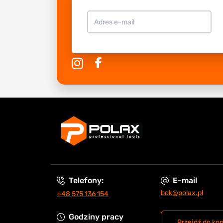
Telefony:
E-mail
bok@polax.pl
+48 575 136 154
Godziny pracy
Przejdź do ko