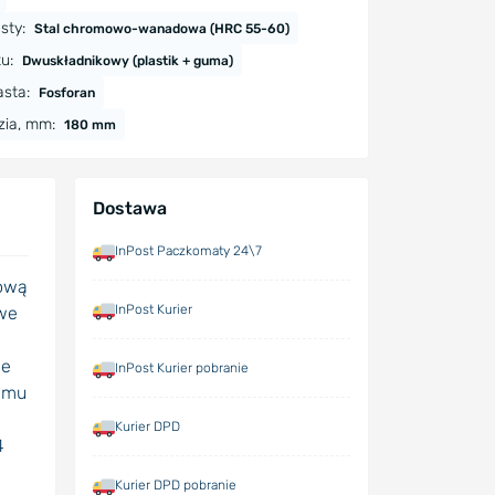
sty:
Stal chromowo-wanadowa (HRC 55-60)
u:
Dwuskładnikowy (plastik + guma)
sta:
Fosforan
zia, mm:
180 mm
Dostawa
InPost Paczkomaty 24\7
kową
InPost Kurier
owe
le
InPost Kurier pobranie
zemu
Kurier DPD
4
Kurier DPD pobranie