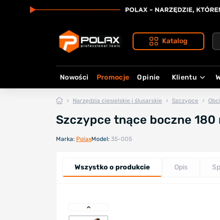
Katalog
Nowości
Promocje
Opinie
Klientu
W
Narzędzia ciesielskie i ślusarskie
Szczypce
Obc
Szczypce tnące boczne 180
Marka:
Polax
Model:
35-005
Wszystko o produkcie
Opis
Sp